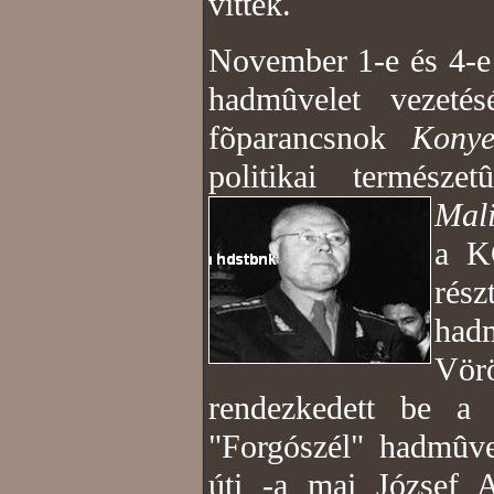
vitték.
November 1-e és 4-e 
hadmûvelet vezeté
fõparancsnok
Konye
politikai természet
Mal
a K
rész
had
Vörö
rendezkedett be a 
"Forgószél" hadmûve
úti -a mai József At