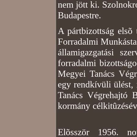
nem jött ki. Szolnokr
Budapestre.
A pártbizottság elsõ
Forradalmi Munkástaná
államigazgatási szer
forradalmi bizottság
Megyei Tanács Végre
egy rendkívüli ülést
Tanács Végrehajtó 
kormány célkitûzésév
Elõsször 1956. no