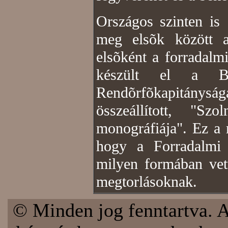
Országos szinten is
meg elsõk között a
elsõként a forradalm
készült el a Be
Rendõrfõkapitányság
összeállított, "Sz
monográfiája". Ez a m
hogy a Forradalmi
milyen formában vett
megtorlásoknak.
© Minden jog fenntartva. A