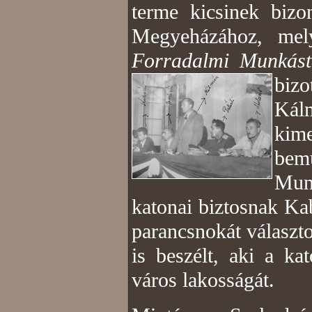
terme kicsinek bizo
Megyeházához, mel
Forradalmi Munkást
bizo
Kál
kim
be
Mun
katonai biztosnak Ka
parancsnokát választ
is beszélt, aki a ka
város lakosságát.