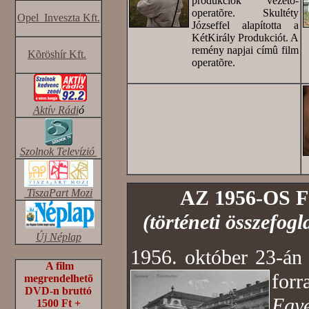
produkciók vezetõ-
operatõre. Skultéty
Opel Inveszta Kft.
Józseffel alapította a
KétKirály Produkciót. A
remény napjai címû film
Kõröshír Kft.
operatõre.
Aktív Rádi
ó
Szolnok Televízió
AZ 1956-OS
TiszaPart Mozi
(történeti összefog
Új Néplap
1956. október 23-án
A film
for
megrendelhetõ
DVD-n bruttó
Egye
1500 Ft +