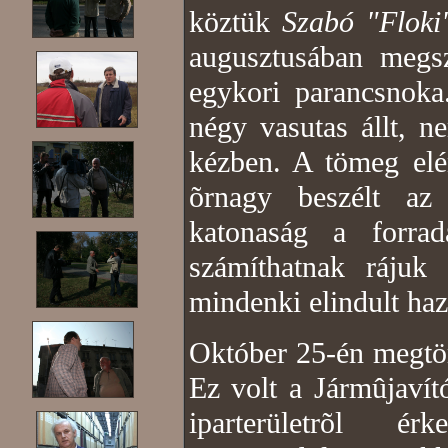
köztük
Szabó "Floki
augusztusában megsz
egykori parancsnoka
négy vasutas állt, n
kézben. A tömeg elé
õrnagy beszélt az
katonaság a forra
számíthatnak rájuk
mindenki elindult haz
Október 25-én megtör
Ez volt a Jármûjavít
iparterületrõl 