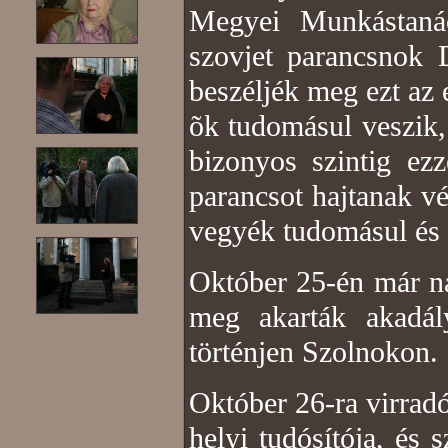
Megyei Munkástanác
szovjet parancsnok 
beszéljék meg ezt az
õk tudomásul veszik,
bizonyos szintig ez
parancsot hajtanak v
vegyék tudomásul és 
Október 25-én már na
meg akarták akadál
történjen Szolnokon.
Október 26-ra virradó
helyi tudósítója, és