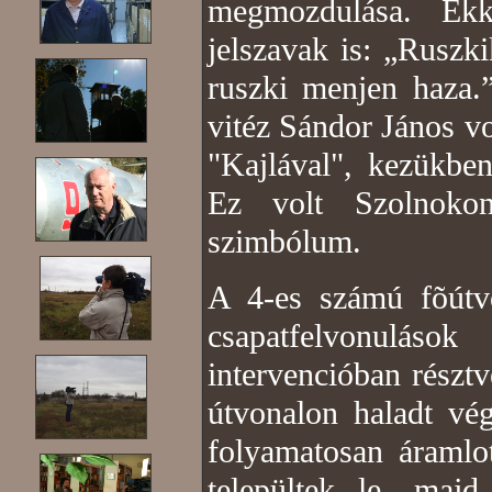
megmozdulása. Ek
jelszavak is: „Rusz
ruszki menjen haza.
vitéz Sándor János v
"Kajlával", kezükbe
Ez volt Szolnoko
szimbólum.
A 4-es számú fõútvo
csapatfelvonuláso
intervencióban részt
útvonalon haladt vé
folyamatosan áramlo
települtek le, maj