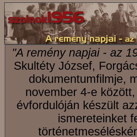
"A remény napjai - az 1
Skultéty József, Forgá
dokumentumfilmje, m
november 4-e között,
évfordulóján készült az
ismereteinket f
történetmeséléskén