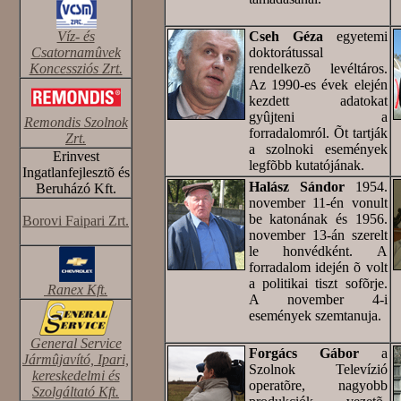
Víz- és
Cseh Géza
egyetemi
Csatornamûvek
doktorátussal
Koncessziós Zrt.
rendelkezõ levéltáros.
Az 1990-es évek elején
kezdett adatokat
gyûjteni a
Remondis Szolnok
forradalomról. Õt tartják
Zrt.
a szolnoki események
Erinvest
legfõbb kutatójának.
Ingatlanfejlesztõ és
Halász Sándor
1954.
Beruházó Kft.
november 11-én vonult
be katonának és 1956.
Borovi Faipari Zrt.
november 13-án szerelt
le honvédként. A
forradalom idején õ volt
a politikai tiszt sofõrje.
Ranex Kft.
A november 4-i
események szemtanuja.
General Service
Forgács Gábor
a
Jármûjavító, Ipari,
Szolnok Televízió
kereskedelmi és
operatõre, nagyobb
Szolgáltató Kft.