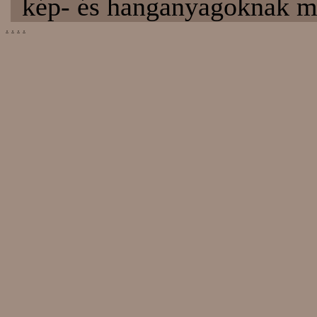
kép- és hanganyagoknak má
.
.
.
.