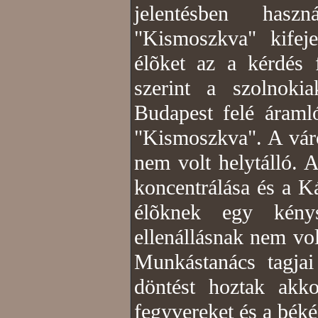
jelentésben hasz
"Kismoszkva" kifeje
élõket az a kérdés 
szerint a szolnoki
Budapest felé áraml
"Kismoszkva". A város
nem volt helytálló. A 
koncentrálása és a 
élõknek egy kénys
ellenállásnak nem vol
Munkástanács tagjai
döntést hoztak ak
fegyvereket és a béké