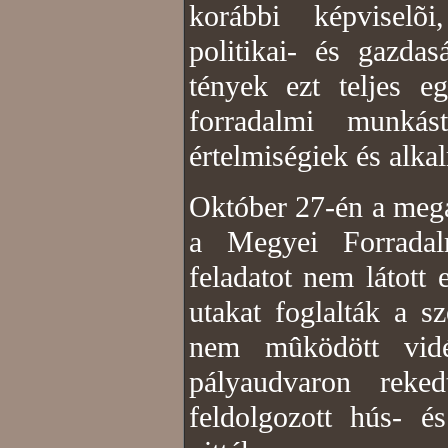
korábbi képviselõi
politikai- és gazda
tények ezt teljes e
forradalmi munkás
értelmiségiek és alkal
Október 27-én a mega
a Megyei Forrada
feladatot nem látott
utakat foglalták a s
nem mûködött vidé
pályaudvaron reked
feldolgozott hús- é