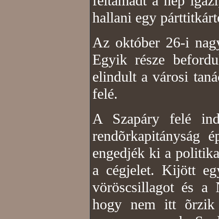
feltámadt a nép igazi
hallani egy párttitkár
Az október 26-i nagy
Egyik része beford
elindult a városi ta
felé.
A Szapáry felé ind
rendõrkapitányság é
engedjék ki a politika
a cégjelet. Kijött e
vöröscsillagot és a
hogy nem itt õrzik 