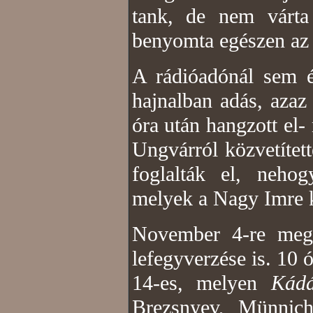
tank, de nem várta
benyomta egészen az é
A rádióadónál sem 
hajnalban adás, azaz
óra után hangzott el-
Ungvárról közvetített
foglalták el, nehog
melyek a Nagy Imre k
November 4-re megtö
lefegyverzése is. 10 
14-es, melyen
Kád
Brezsnyev, Münnic