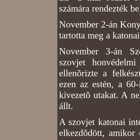
számára rendezték be
November 2-án Konyev
tartotta meg a katonai 
November 3-án Szo
szovjet honvédelmi
ellenõrizte a felké
ezen az estén, a 60-
kivezetõ utakat. A ne
állt.
A szovjet katonai in
elkezdõdött, amikor 