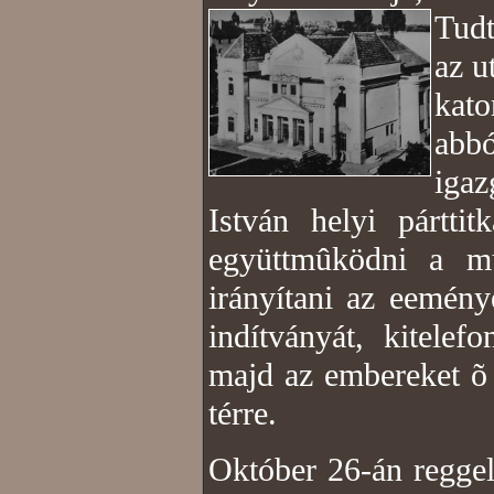
Tudt
az u
kato
abb
igaz
István helyi pártti
együttmûködni a m
irányítani az eemény
indítványát, kitelef
majd az embereket õ
térre.
Október 26-án reggel