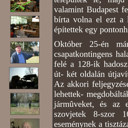
valamint Budapest fe
bírta volna el ezt a 
építettek egy pontonh
Október 25-én már
csapatkontingens hal
felé a 128-ik hados
út- két oldalán útjav
Az akkori feljegyzés
lehettek- megdobáltá
jármûveket, és az e
szovjetek 8-szor 
eseménynek a tisztáz