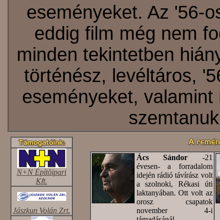
eseményeket. Az '56-os 
eddig film még nem fog
minden tekintetben hián
történész, levéltáros, '
eseményeket, valamint 
szemtanuk 
Ács Sándor
-21
évesen- a forradalom
N+N Építõipari
idején rádió távírász volt
Kft.
a szolnoki, Rékasi úti
laktanyában. Ott volt az
orosz csapatok
Jászkun Volán Zrt.
november 4-i
támadásánál.