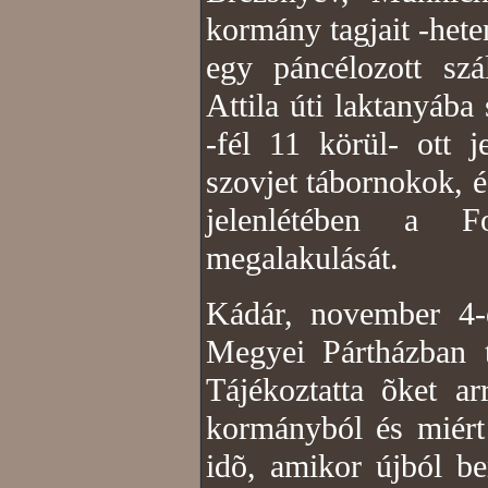
kormány tagjait -hete
egy páncélozott szá
Attila úti laktanyába 
-fél 11 körül- ott j
szovjet tábornokok, 
jelenlétében a F
megalakulását.
Kádár, november 4-
Megyei Pártházban ta
Tájékoztatta õket a
kormányból és miért 
idõ, amikor újból b