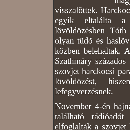
magy
visszalõttek. Harckoc
egyik eltalálta a
lövöldözésben Tóth
olyan tüdõ és haslöv
közben belehaltak. 
Szathmáry százados 
szovjet harckocsi pa
lövöldözést, his
lefegyverzésnek.
November 4-én hajnal
található rádióadó
elfoglalták a szovje