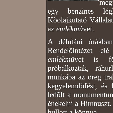
megj
egy benzines lég
Kõolajkutató Vállalat
az
emlékmû
vet.
A délutáni órákban
Rendelõintézet e
emlékmû
vet is föl
próbálkoztak, ráhu
munkába az öreg tra
kegyelemdöfést, és h
ledõlt a monumentum
énekelni a Himnuszt.
hullott a könnye.