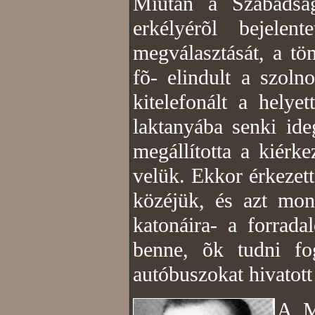
Miután a Szabadsá
erkélyérõl bejelen
megválasztását, a t
fõ- elindult a szoln
kitelefonált a hely
laktanyába senki i
megállította a kiérk
velük. Ekkor érkezet
közéjük, és azt mond
katonáira- a forrad
benne, õk tudni fo
autóbuszokat hivatott 
A M