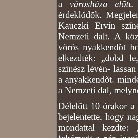
a
városháza elõtt
.
érdeklõdõk.
Megjelen
Kauczki Ervin szín
Nemzeti dalt. A köz
vörös nyakkendõt ho
elkezdték: „dobd l
színész lévén- lassa
a anyakkendõt. minde
a Nemzeti dal, melyne
Délelõtt 10 órakor a
bejelentette, hogy n
mondattal kezdte: 