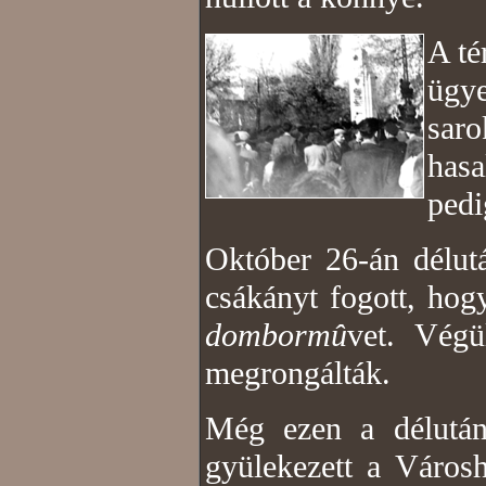
A té
ügy
sar
hasa
pedi
Október 26-án délut
csákányt fogott, hog
dombormû
vet. Végü
megrongálták.
Még ezen a délutá
gyülekezett a Városh