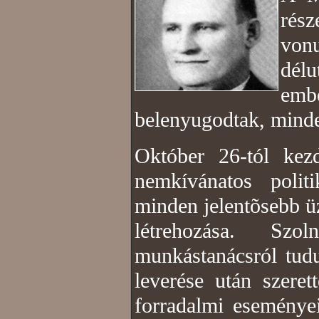
rész
von
délu
emb
belenyugodtak, minde
Október 26-tól kez
nemkívánatos polit
minden jelentõsebb 
létrehozása. Szo
munkástanácsról tud
leverése után szere
forradalmi eseménye