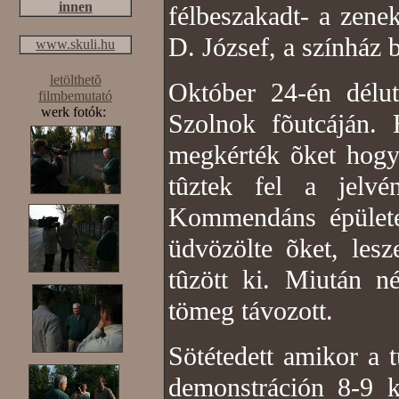
innen
félbeszakadt- a zene
D. József, a színház 
www.skuli.hu
letölthetõ
Október 24-én délu
filmbemutató
werk fotók:
Szolnok fõutcáján. 
megkérték õket hogy
tûztek fel a jelv
Kommendáns épülete
üdvözölte õket, les
tûzött ki. Miután n
tömeg távozott.
Sötétedett amikor a 
demonstráción 8-9 ka