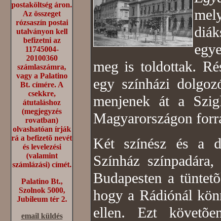
postaköltség áron.
me
Az összeget
rózsaszín postai
diák
utalványon kell
befizetni az
egye
11745004-
20100360
meg is toldottak. R
számlaszámra,
vagy a Palatino
egy színházi dolgoz
Bt. címére. A
csekkre,
menjenek át a Szigl
átutaláshoz
(megjegyzés
Magyarországon forr
rovatban)
olvashatóan írják
rá a befizetõ nevét
Két színész és a di
és levelezési
(valamint
Színház színpadára,
számlázási) címét.
Budapesten a tüntetõ
Palatino Bt.,
Szolnok 5000,
hogy a Rádiónál könn
Jubileum tér 2.
ellen. Ezt követõ
email küldés