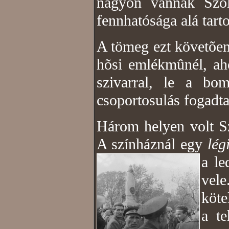
nagyon vannak Szo
fennhatósága alá tart
A tömeg ezt követõen
hõsi emlékmûnél, aho
szivarral, le a bom
csoportosulás fogadta
Három helyen volt S
A színháznál egy
lég
a le
vel
köte
a te