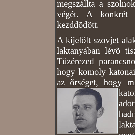
megszállta a szolnok
végét. A konkrét
kezddõdött.
A kijelölt szovjet ala
laktanyában lévõ ti
Tüzérezed parancsn
hogy komoly katonai 
az õrséget, hogy m
kato
adot
had
lakt